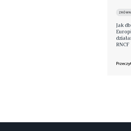
ZRÓWN
Jak d
Europ
dział
RNCF
Przeczyt