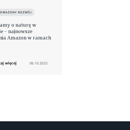
OWAŻONY ROZWÓJ
bamy o naturę w
ie – najnowsze
ania Amazon w ramach
aj więcej
06.10.2025