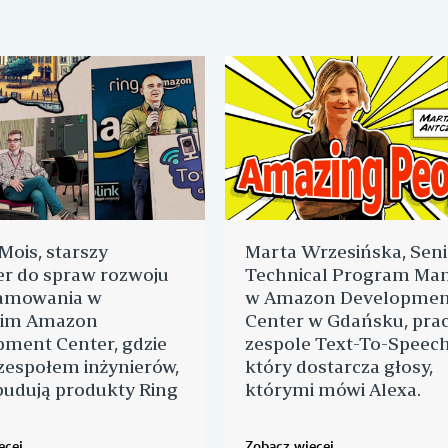
ois, starszy
Marta Wrzesińska, Seni
r do spraw rozwoju
Technical Program Ma
amowania w
w Amazon Developmen
im Amazon
Center w Gdańsku, prac
ment Center, gdzie
zespole Text-To-Speech
 zespołem inżynierów,
który dostarcza głosy,
budują produkty Ring
którymi mówi Alexa.
ęcej
Zobacz więcej