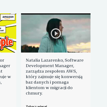
or
Natalia Lazarenko, Software
Dr
nager
Development Manager,
Dev
t
zarządza zespołem AWS,
któ
uje w
który zajmuje się konwersją
,
baz danych i pomaga
klientom w migracji do
chmury.
Zobacz więcej
Prze