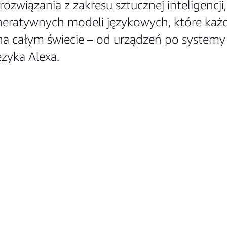
związania z zakresu sztucznej inteligencj
eratywnych modeli językowych, które każd
a całym świecie – od urządzeń po systemy
ęzyka Alexa.