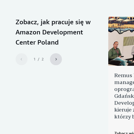
Zobacz, jak pracuje się w
Amazon Development
Center Poland
1 / 2
Remus M
manage
oprogr
Gdańsk
Develop
kieruje
którzy 
Zobacz wi