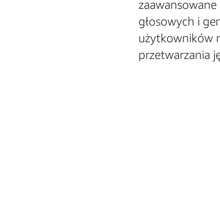
zaawansowane ro
głosowych i gen
użytkowników n
przetwarzania j