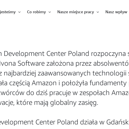
jesteśmy
Co robimy
Nasze miejsce pracy
Nasz wpływ
Otwórz
Otwórz
Otwórz
 Development Center Poland rozpoczyna si
Ivona Software założona przez absolwentów
 z najbardziej zaawansowanych technologi
tała częścią Amazon i położyła fundamenty
j twórców do dziś pracuje w zespołach Am
acje, które mają globalny zasięg.
velopment Center Poland działa w Gdańsku