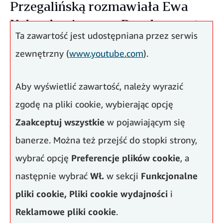
Przegalińską rozmawiała Ewa
Kolczyk z Amazon Development
Ta zawartość jest udostępniana przez serwis
Center Poland.
zewnętrzny (
www.youtube.com
).
Aby wyświetlić zawartość, należy wyrazić
zgodę na pliki cookie, wybierając opcję
Zaakceptuj wszystkie
w pojawiającym się
banerze. Można też przejść do stopki strony,
wybrać opcję
Preferencje plików cookie
, a
następnie wybrać
Wł.
w sekcji
Funkcjonalne
pliki cookie,
Pliki cookie wydajności
i
Siódmy odcinek podcastu Alexa Stage, tym razem
Reklamowe pliki cookie
.
nagrywany w całości po angielsku, jest dostępny