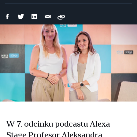
Udostępnij
Udostępnij
Udostępnij
Wyślij
Copy
na
na
na
mailem
Facebooku
Twitterze
LinkedIn
W 7. odcinku podcastu Alexa
Stage Profesor Aleksandra