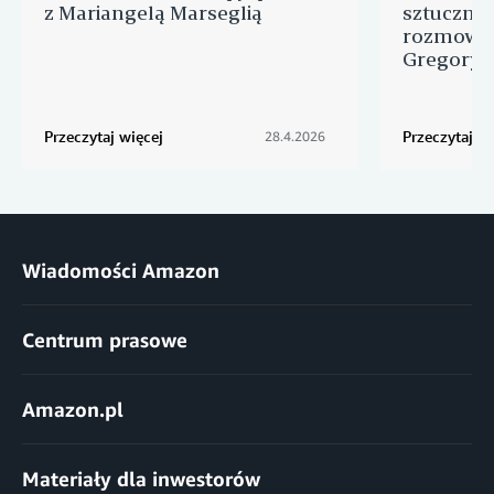
z Mariangelą Marseglią
sztuczną i
rozmowa 
Gregory
Przeczytaj więcej
Przeczytaj wi
28.4.2026
Wiadomości Amazon
Centrum prasowe
Amazon.pl
Materiały dla inwestorów