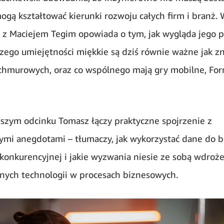
mogą kształtować kierunki rozwoju całych firm i branż.
z Maciejem Tegim opowiada o tym, jak wygląda jego p
zego umiejętności miękkie są dziś równie ważne jak z
chmurowych, oraz co wspólnego mają gry mobilne, For
zym odcinku Tomasz łączy praktyczne spojrzenie z
cymi anegdotami – tłumaczy, jak wykorzystać dane do 
konkurencyjnej i jakie wyzwania niesie ze sobą wdroż
ych technologii w procesach biznesowych.