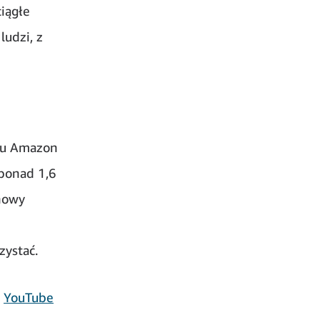
ciągłe
ludzi, z
tu Amazon
 ponad 1,6
nowy
zystać.
z
YouTube