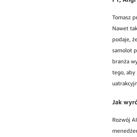
Tomasz pr
Nawet tak
podaje, ż
samolot p
branża wy
tego, aby
uatrakcyj
Jak wyró
Rozwój AI
menedżeró