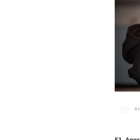
01
F1, Angr