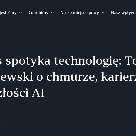
jesteśmy
Co robimy
Nasze miejsce pracy
Nasz wpływ
Otwórz
Otwórz
Otwórz
s spotyka technologię: 
ewski o chmurze, karierz
łości AI
n