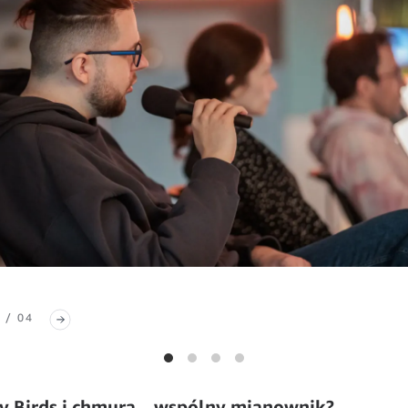
 / 04
y Birds i chmura – wspólny mianownik?