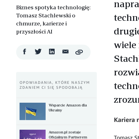
napra
Biznes spotyka technologię:
Tomasz Stachlewski o
techn
chmurze, karierze i
drugi
przyszłości AI
wiele
Udostępnij
Udostępnij
Udostępnij
Wyślij
Copy
Stach
na
na
na
mailem
Facebooku
Twitterze
LinkedIn
rozwi
OPOWIADANIA, KTÓRE NASZYM
techn
ZDANIEM CI SIĘ SPODOBAJĄ
zrozu
Wsparcie Amazon dla
Ukrainy
Kariera 
Amazon.pl zostaje
Tomasz St
Oficjalnym Partnerem