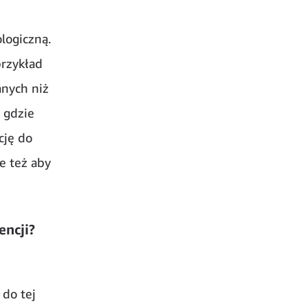
logiczną.
przykład
anych niż
 gdzie
cję do
e też aby
encji?
 do tej