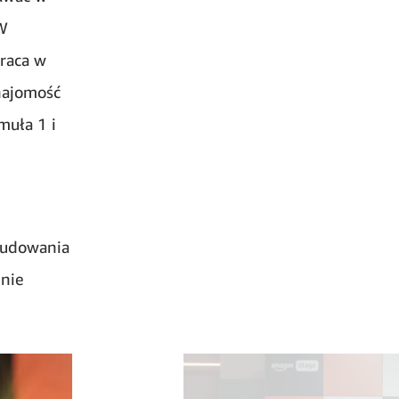
 W
raca w
najomość
muła 1 i
budowania
enie