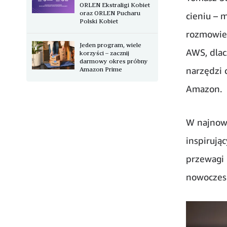
ORLEN Ekstraligi Kobiet
oraz ORLEN Pucharu
cieniu – 
Polski Kobiet
rozmowie 
Jeden program, wiele
AWS, dlac
korzyści – zacznij
darmowy okres próbny
narzędzi 
Amazon Prime
Amazon.
W najnows
inspirują
przewagi 
nowoczesn