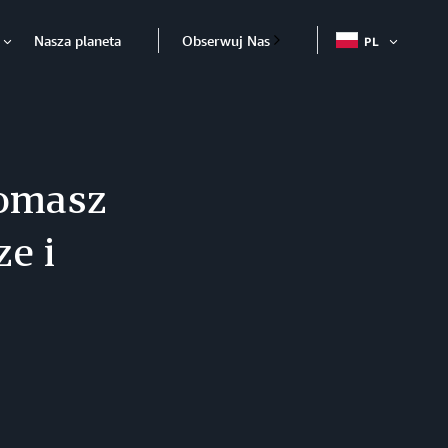
Nasza planeta
Obserwuj Nas
PL
OTWÓR
Otwórz
Tomasz
e i