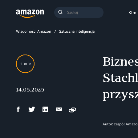
Szukaj
Kim 
Szukaj
Wiadomości Amazon
Sztuczna Inteligencja
Bizne
1 min
Stachl
14.05.2025
przysz
Udostępnij
Udostępnij
Udostępnij
Wyślij
Copy
na
na
na
mailem
Facebooku
Twitterze
LinkedIn
Autor: zespół Amazo