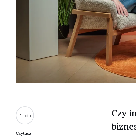
Czy i
1 min
bizne
Czytasz: