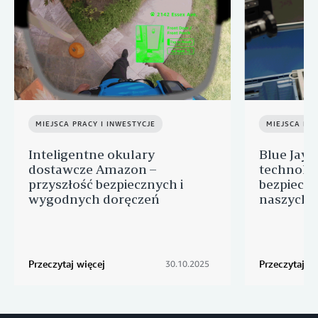
MIEJSCA PRACY I INWESTYCJE
MIEJSCA PRA
Inteligentne okulary
Blue Jay 
dostawcze Amazon –
technolo
przyszłość bezpiecznych i
bezpiecze
wygodnych doręczeń
naszych 
Przeczytaj więcej
Przeczytaj wi
30.10.2025