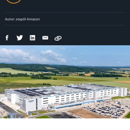
Autor: zespół Amazon
Udostępnij
Udostępnij
Udostępnij
Wyślij
Copy
na
na
na
mailem
Facebooku
Twitterze
LinkedIn