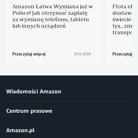
Amazon Łatwa Wymiana już w
Flota ele
Polsce! Jak otrzymać zapłatę
dostawcz
za wymianę telefonu, tabletu
świecie p
lub innych urządzeń
tys., zmie
transport
Przeczytaj więcej
Przeczytaj wi
25.6.2026
Wiadomości Amazon
Centrum prasowe
Amazon.pl