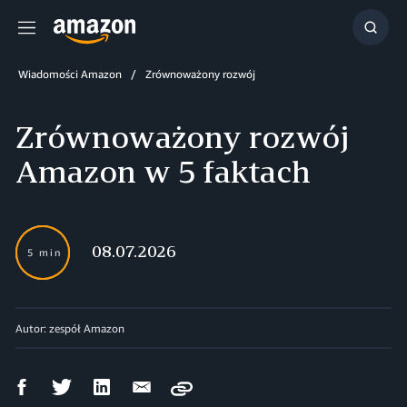
Menu
Szuka
Wiadomości Amazon
Zrównoważony rozwój
Zrównoważony rozwój
Amazon w 5 faktach
08.07.2026
5 min
Autor: zespół Amazon
Udostępnij
Udostępnij
Udostępnij
Wyślij
Copy
na
na
na
mailem