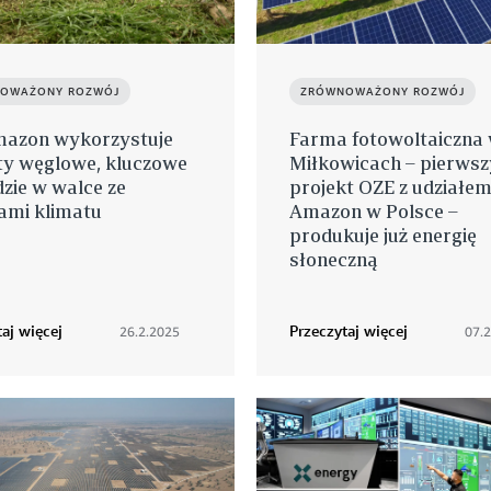
OWAŻONY ROZWÓJ
ZRÓWNOWAŻONY ROZWÓJ
mazon wykorzystuje
Farma fotowoltaiczna
ty węglowe, kluczowe
Miłkowicach – pierwsz
zie w walce ze
projekt OZE z udziałe
ami klimatu
Amazon w Polsce –
produkuje już energię
słoneczną
aj więcej
Przeczytaj więcej
26.2.2025
07.