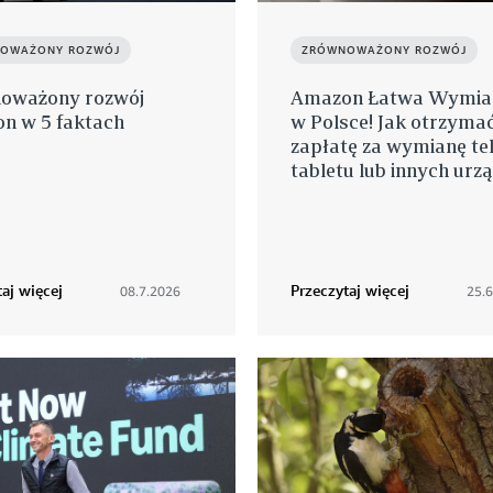
OWAŻONY ROZWÓJ
ZRÓWNOWAŻONY ROZWÓJ
oważony rozwój
Amazon Łatwa Wymian
n w 5 faktach
w Polsce! Jak otrzyma
zapłatę za wymianę tel
tabletu lub innych urz
aj więcej
Przeczytaj więcej
08.7.2026
25.