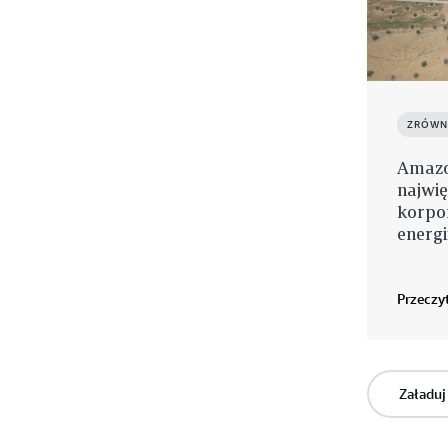
ZRÓWN
Amazon
najwi
korpo
energi
Przeczyt
Załaduj