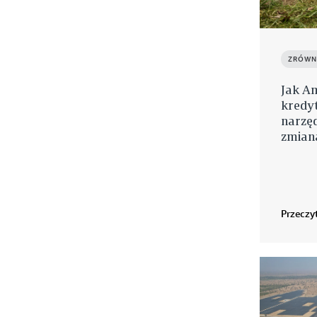
ZRÓWN
Jak A
kredy
narzęd
zmian
Przeczyt