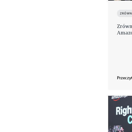
ZRÓWN
Zrówn
Amazo
Przeczyt