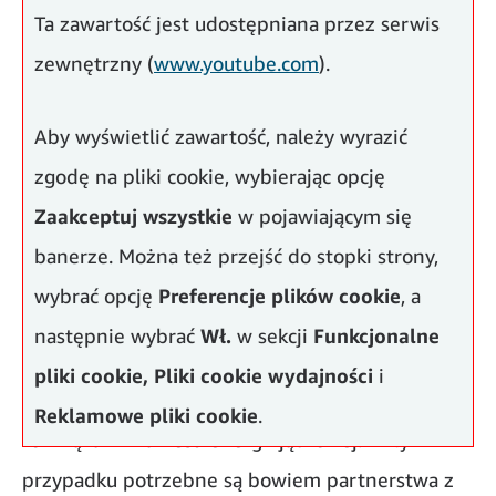
użyteczności publicznej i liderami
Ta zawartość jest udostępniana przez serwis
rządowymi
zewnętrzny (
www.youtube.com
).
Aby wyświetlić zawartość, należy wyrazić
zgodę na pliki cookie, wybierając opcję
Zaakceptuj wszystkie
w pojawiającym się
banerze. Można też przejść do stopki strony,
wybrać opcję
Preferencje plików cookie
, a
następnie wybrać
Wł.
w sekcji
Funkcjonalne
pliki cookie,
Pliki cookie wydajności
i
Żadna firma nie jest w stanie sama wprowadzić
Reklamowe pliki cookie
.
rozwiązań z zakresu energii jądrowej. W tym
przypadku potrzebne są bowiem partnerstwa z