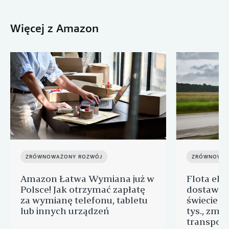
Więcej z Amazon
ZRÓWNOWAŻONY ROZWÓJ
ZRÓWNOWAŻ
Amazon Łatwa Wymiana już w
Flota ele
Polsce! Jak otrzymać zapłatę
dostawcz
za wymianę telefonu, tabletu
świecie p
lub innych urządzeń
tys., zmie
transport