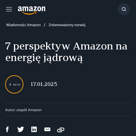
Menu
Szuka
Wiadomości Amazon
Zrównoważony rozwój
7 perspektyw Amazon na
energię jądrową
17.01.2025
4 min
Autor: zespół Amazon
Udostępnij
Udostępnij
Udostępnij
Wyślij
Copy
na
na
na
mailem