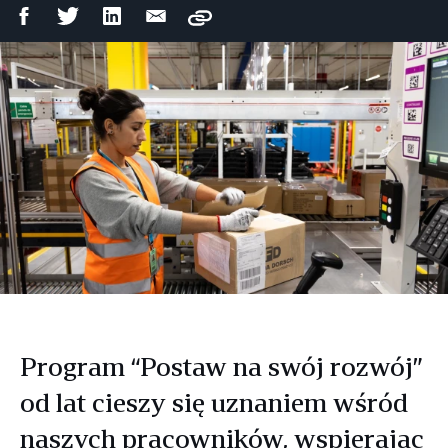
Udostępnij
Udostępnij
Udostępnij
Wyślij
Copy
na
na
na
mailem
Facebooku
Twitterze
LinkedIn
Program “Postaw na swój rozwój”
od lat cieszy się uznaniem wśród
naszych pracowników, wspierając