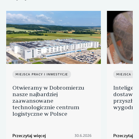
MIEJSCA PRACY I INWESTYCJE
MIEJSCA PRA
Otwieramy w Dobromierzu
Inteligen
nasze najbardziej
dostawcz
zaawansowane
przyszłoś
technologicznie centrum
wygodnyc
logistyczne w Polsce
Przeczytaj więcej
Przeczytaj wi
30.6.2026