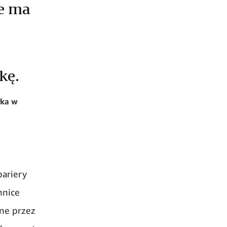
ie ma
kę.
rka w
bariery
nnice
ne przez