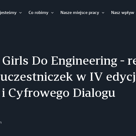
jesteśmy
Co robimy
Nasze miejsce pracy
Nasz wpływ
Otwórz
Otwórz
Otwórz
 Girls Do Engineering - 
 uczestniczek w IV edyc
i Cyfrowego Dialogu
n