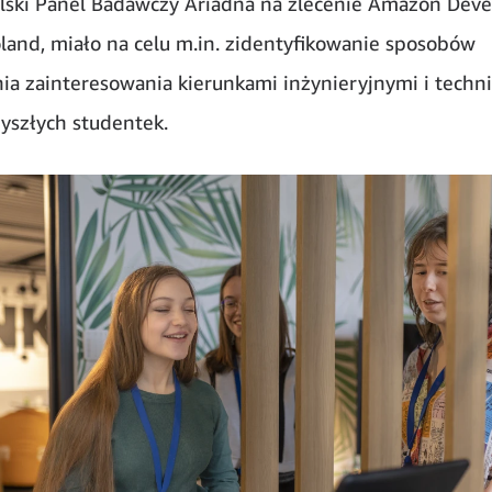
lski Panel Badawczy Ariadna na zlecenie Amazon Dev
land, miało na celu m.in. zidentyfikowanie sposobów
ia zainteresowania kierunkami inżynieryjnymi i techn
yszłych studentek.