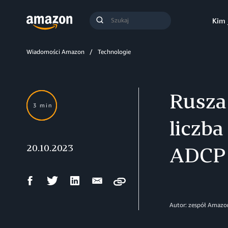
Szukaj
Kim 
Szukaj
Wiadomości Amazon
Technologie
Rusza
3 min
liczba
20.10.2023
ADCP 
Udostępnij
Udostępnij
Udostępnij
Wyślij
Copy
na
na
na
mailem
Facebooku
Twitterze
LinkedIn
Autor: zespół Amazo