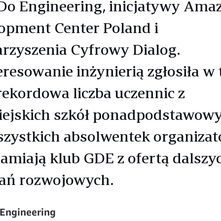
 Do Engineering, inicjatywy Ama
opment Center Poland i
rzyszenia Cyfrowy Dialog.
eresowanie inżynierią zgłosiła w
rekordowa liczba uczennic z
iejskich szkół ponadpodstawowy
szystkich absolwentek organizat
amiają klub GDE z ofertą dalszy
ań rozwojowych.
 Engineering