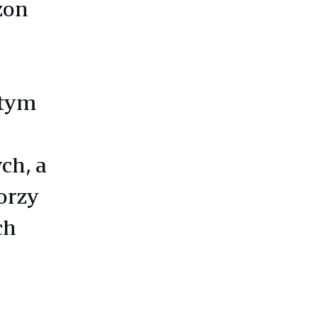
zon
 tym
ch, a
orzy
ch