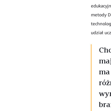
edukacyjn
metody D
technolog
udział ucz
Chc
maj
ma 
róż
wyn
bra