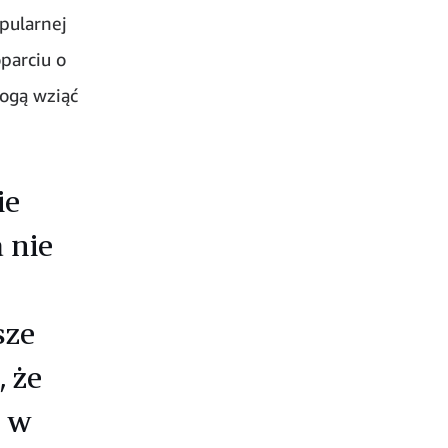
pularnej
parciu o
mogą wziąć
ie
 nie
sze
 że
, w