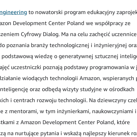
Engineering
to nowatorski program edukacyjny zaproje
azon Development Center Poland we współpracy ze
zeniem Cyfrowy Dialog. Ma na celu zachęcić uczennice
do poznania branży technologicznej i inżynieryjnej ora
 podstawową wiedzę o generatywnej sztucznej intelige
ajęć uczestniczki poznają podstawy programowania w 
działanie wiodących technologii Amazon, wspieranych 
inteligencję oraz odbędą wizyty studyjne w ośrodkach
ich i centrach rozwoju technologii. Na dziewczyny cze
je z mentorami, w tym inżynierkami, naukowczyniami i
stkami z Amazon Development Center Poland, które
ą na nurtujące pytania i wskażą najlepszy kierunek r