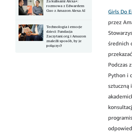
Za kulisami Alexa+:
rozmowa z Edwardem
Guo z Amazon Alexa AI
Girls Do 
przez Am
Technologia i emocje
dzieci: Fundacja
Stowarzys
Zaczytani.org i Amazon
znaleźli sposób, by je
średnich 
połączyć!
przekazać
Podczas z
Python i 
sztuczną 
akademick
konsultac
programi
odpowiedz