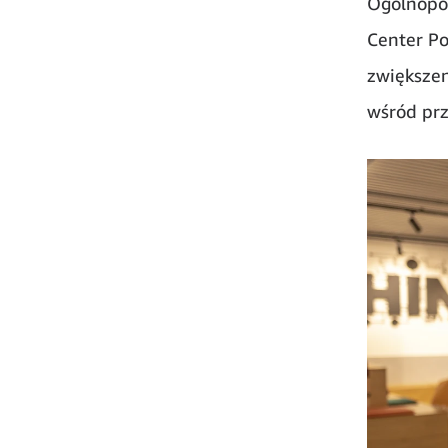
Ogólnopo
Center Po
zwiększen
wśród prz