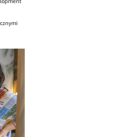
elopment
icznymi