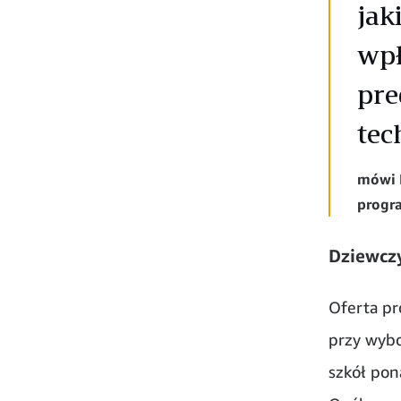
jak
wpł
pre
tec
mówi B
progra
Dziewczy
Oferta pr
przy wybo
szkół pon