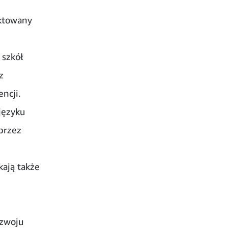
ktowany
 szkół
z
ncji.
języku
przez
kają także
ozwoju