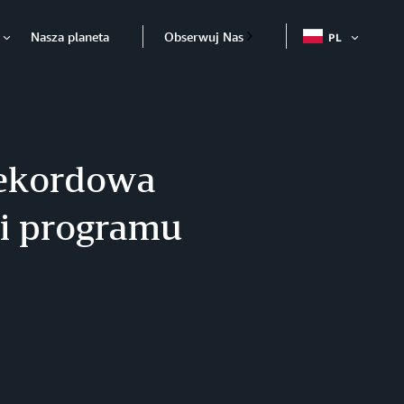
Nasza planeta
Obserwuj Nas
PL
OTWÓR
Otwórz
rekordowa
ji programu