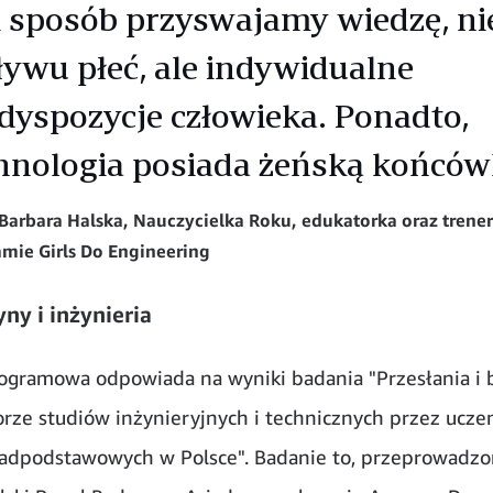
i sposób przyswajamy wiedzę, n
ywu płeć, ale indywidualne
dyspozycje człowieka. Ponadto,
hnologia posiada żeńską końców
arbara Halska, Nauczycielka Roku, edukatorka oraz trene
mie Girls Do Engineering
ny i inżynieria
ogramowa odpowiada na wyniki badania "Przesłania i 
rze studiów inżynieryjnych i technicznych przez ucze
adpodstawowych w Polsce". Badanie to, przeprowadzo