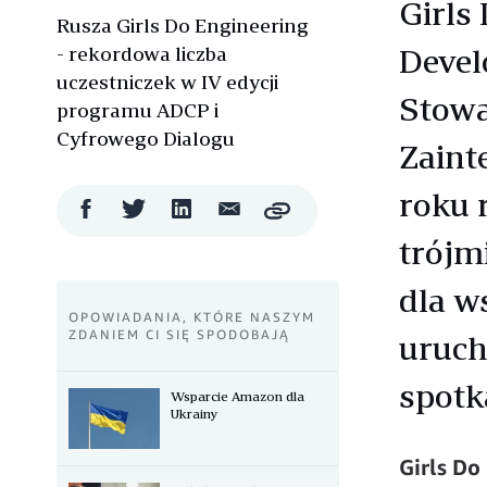
Girls
Rusza Girls Do Engineering
- rekordowa liczba
Devel
uczestniczek w IV edycji
Stowa
programu ADCP i
Cyfrowego Dialogu
Zaint
roku 
Udostępnij
Udostępnij
Udostępnij
Wyślij
Copy
na
na
na
mailem
trójm
Facebooku
Twitterze
LinkedIn
dla w
OPOWIADANIA, KTÓRE NASZYM
ZDANIEM CI SIĘ SPODOBAJĄ
uruch
spotk
Wsparcie Amazon dla
Ukrainy
Girls Do