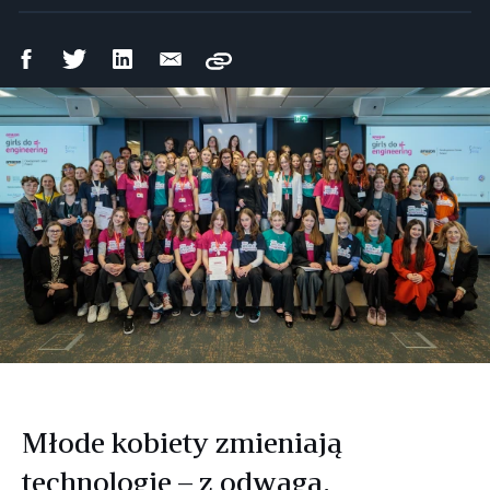
Udostępnij
Udostępnij
Udostępnij
Wyślij
Copy
na
na
na
mailem
Facebooku
Twitterze
LinkedIn
Młode kobiety zmieniają
technologię – z odwagą,