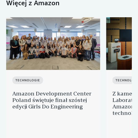
Więcej z Amazon
TECHNOLOGIE
TECHNOLOGI
Amazon Development Center
Z kamerą
Poland świętuje finał szóstej
Laborato
edycji Girls Do Engineering
Amazon. 
technolog