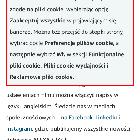
zgodę na pliki cookie, wybierając opcję
Zaakceptuj wszystkie
w pojawiającym się
banerze. Można też przejść do stopki strony,
wybrać opcję
Preferencje plików cookie
, a
następnie wybrać
Wł.
w sekcji
Funkcjonalne
pliki cookie,
Pliki cookie wydajności
i
Cały odcinek jest dostępny na
Spotify
,
Amazon
Reklamowe pliki cookie
.
Music
,
Audible
oraz
YouTube
, gdzie w
ustawieniach filmu można włączyć napisy w
języku angielskim. Śledźcie nas w mediach
społecznościowych – na
Facebook
,
LinkedIn
i
Instagram
, gdzie publikujemy wszystkie nowości
dotyczące ALEXA STAGE.