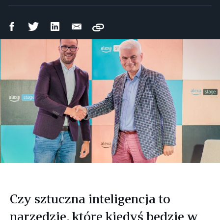
Udostępnij
Udostępnij
Udostępnij
Wyślij
Copy
na
na
na
mailem
Facebooku
Twitterze
LinkedIn
Czy sztuczna inteligencja to
narzędzie, które kiedyś będzie w