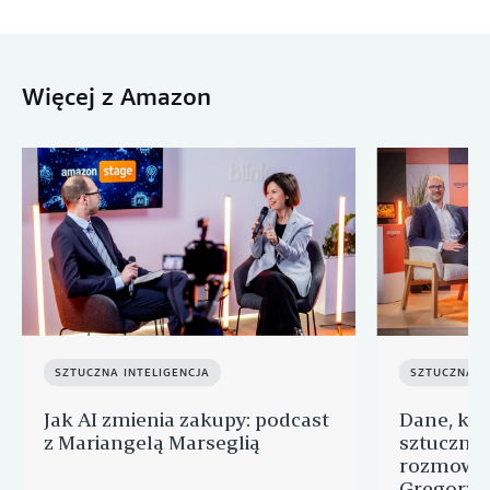
Więcej z Amazon
SZTUCZNA INTELIGENCJA
SZTUCZNA I
Jak AI zmienia zakupy: podcast
Dane, któ
z Mariangelą Marseglią
sztuczną i
rozmowa 
Gregory