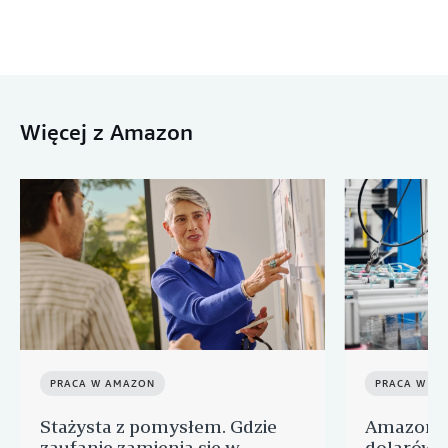
Więcej z Amazon
PRACA W AMAZON
PRACA W A
Stażysta z pomysłem. Gdzie
Amazon p
zaufanie zamienia się w
dolarów n