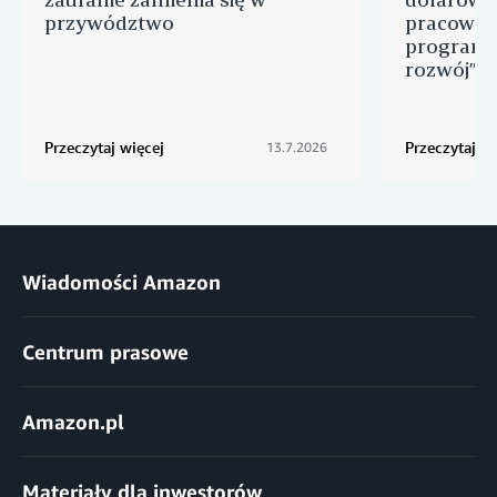
przywództwo
pracowni
programu
rozwój” d
Przeczytaj więcej
Przeczytaj wi
13.7.2026
Wiadomości Amazon
Centrum prasowe
Amazon.pl
Materiały dla inwestorów