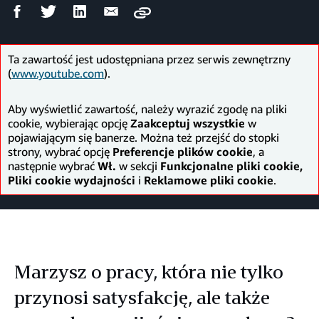
Udostępnij
Udostępnij
Udostępnij
Wyślij
Copy
na
na
na
mailem
Facebooku
Twitterze
LinkedIn
Ta zawartość jest udostępniana przez serwis zewnętrzny
(
www.youtube.com
).
Aby wyświetlić zawartość, należy wyrazić zgodę na pliki
cookie, wybierając opcję
Zaakceptuj wszystkie
w
pojawiającym się banerze. Można też przejść do stopki
strony, wybrać opcję
Preferencje plików cookie
, a
następnie wybrać
Wł.
w sekcji
Funkcjonalne pliki cookie,
Pliki cookie wydajności
i
Reklamowe pliki cookie
.
Marzysz o pracy, która nie tylko
przynosi satysfakcję, ale także