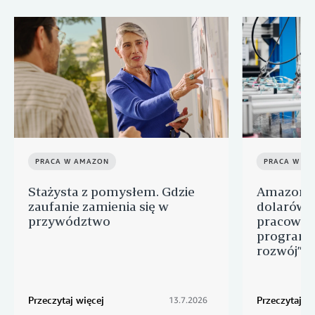
PRACA W AMAZON
PRACA W A
Stażysta z pomysłem. Gdzie
Amazon p
zaufanie zamienia się w
dolarów n
przywództwo
pracowni
programu
rozwój” d
Przeczytaj więcej
Przeczytaj wi
13.7.2026