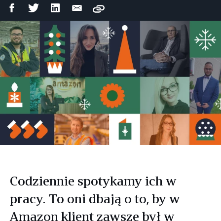
Udostępnij
Udostępnij
Udostępnij
Wyślij
Copy
na
na
na
mailem
Facebooku
Twitterze
LinkedIn
Codziennie spotykamy ich w
pracy. To oni dbają o to, by w
Amazon klient zawsze był w