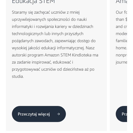
Edukacja STEM
Amazo
Staramy się zachęcać uczniów z mniej
Our focus
uprzywilejowanych społeczności do nauki
than $2 b
informatyki i rozwijania kariery w dziedzinach
and creat
technologicznych lub innych przyszłych
moderate
pożądanych zawodach, zapewniając dostęp do
families 
wysokiej jakości edukacji informatycznej. Nasz
home. A 
autorski program Amazon STEM Kindloteka ma
nonprofit
za zadanie inspirować, edukować i
journey o
przygotowywać uczniów od dzieciństwa aż po
studia.
Przeczytaj więcej
Przecz