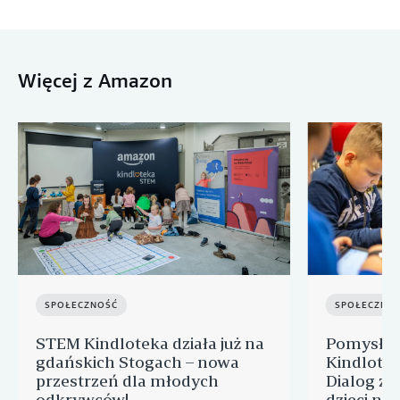
Więcej z Amazon
SPOŁECZNOŚĆ
SPOŁECZNO
STEM Kindloteka działa już na
Pomysł na
gdańskich Stogach – nowa
Kindlote
przestrzeń dla młodych
Dialog zor
odkrywców!
dzieci na