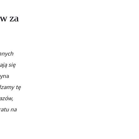
ów za
nnych
ają się
zyna
zamy tę
azów,
ratu na