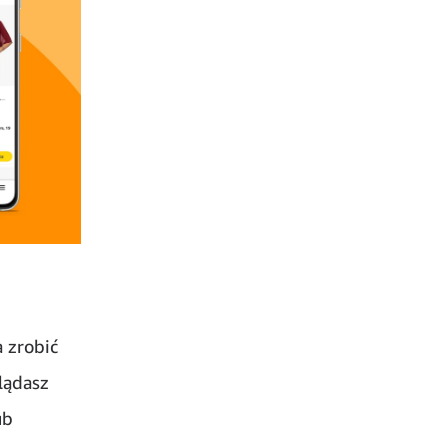
 zrobić
lądasz
ub