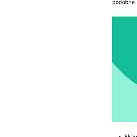
podobne p
Skan