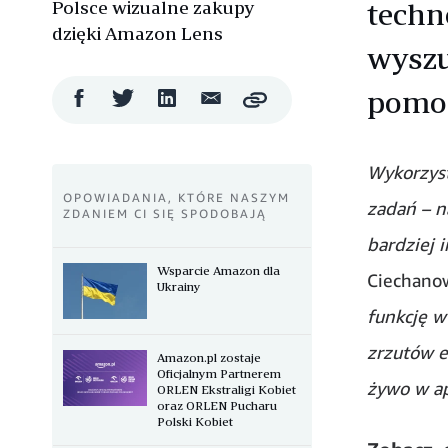
Polsce wizualne zakupy
techn
dzięki Amazon Lens
wyszu
pomoc
Udostępnij
Udostępnij
Udostępnij
Wyślij
Copy
na
na
na
mailem
Facebooku
Twitterze
LinkedIn
Wykorzyst
OPOWIADANIA, KTÓRE NASZYM
zadań – n
ZDANIEM CI SIĘ SPODOBAJĄ
bardziej 
Wsparcie Amazon dla
Ciechanow
Ukrainy
funkcję w
zrzutów e
Amazon.pl zostaje
Oficjalnym Partnerem
żywo w ap
ORLEN Ekstraligi Kobiet
oraz ORLEN Pucharu
Polski Kobiet