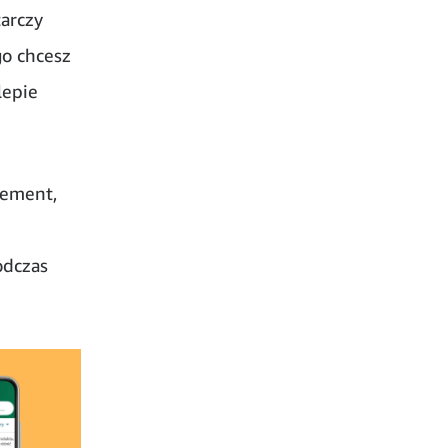
tarczy
go chcesz
lepie
lement,
j
odczas