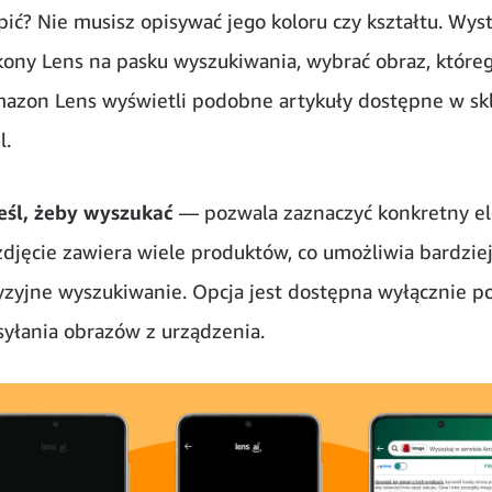
pić? Nie musisz opisywać jego koloru czy kształtu. Wys
kony Lens na pasku wyszukiwania, wybrać obraz, które
mazon Lens wyświetli podobne artykuły dostępne w sk
l.
eśl, żeby wyszukać
— pozwala zaznaczyć konkretny e
zdjęcie zawiera wiele produktów, co umożliwia bardzie
yzyjne wyszukiwanie. Opcja jest dostępna wyłącznie p
syłania obrazów z urządzenia.