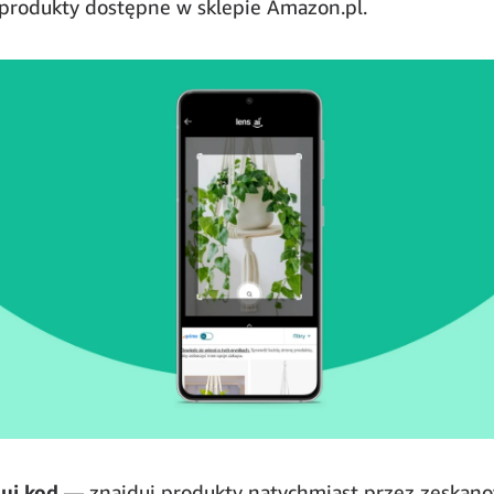
rodukty dostępne w sklepie Amazon.pl.
uj kod
— znajduj produkty natychmiast przez zeskan