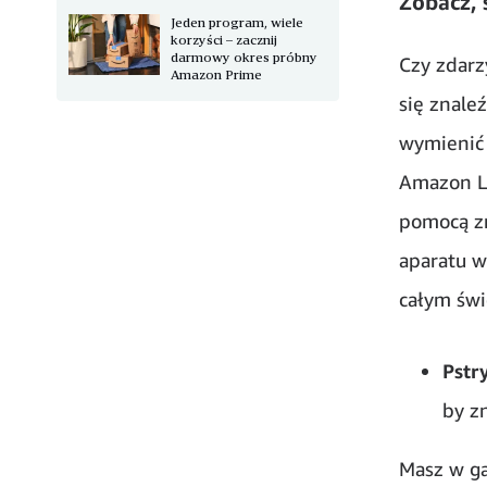
Zobacz, 
Jeden program, wiele
korzyści – zacznij
darmowy okres próbny
Czy zdarz
Amazon Prime
się znale
wymienić 
Amazon Le
pomocą zr
aparatu w
całym świ
Pstr
by z
Masz w ga