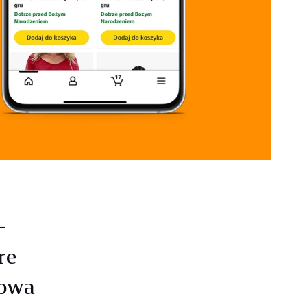
–
re
Nowa