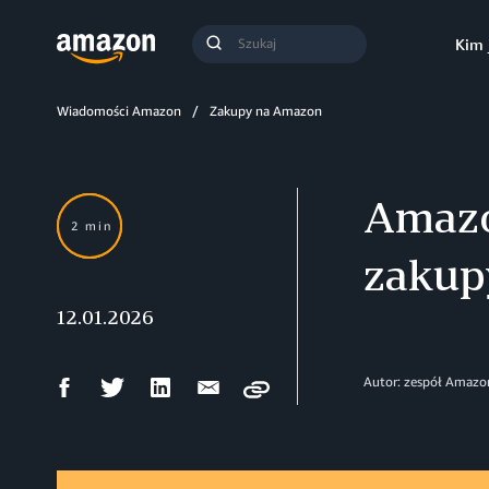
Szukaj
Kim 
Szukaj
Wiadomości Amazon
Zakupy na Amazon
Amazo
2 min
zakup
12.01.2026
Udostępnij
Udostępnij
Udostępnij
Wyślij
Autor: zespół Amazo
Copy
na
na
na
mailem
Facebooku
Twitterze
LinkedIn