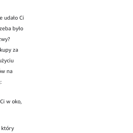
e udało Ci
rzeba było
zwy?
akupy za
użyciu
tów na
:
Ci w oko,
 który