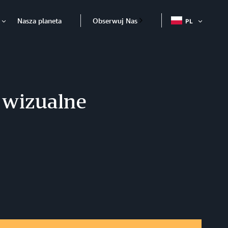
Nasza planeta
Obserwuj Nas
PL
OTWÓR
Otwórz
wizualne