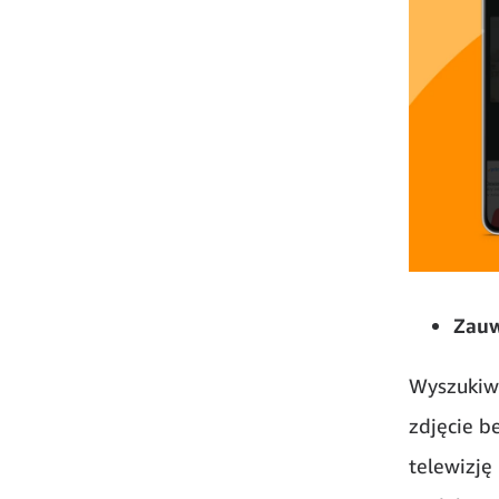
Zauw
Wyszukiwa
zdjęcie b
telewizję