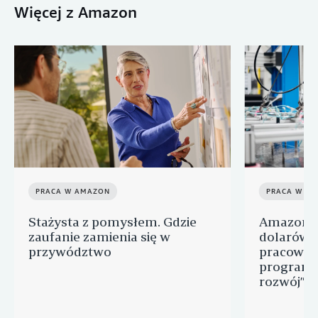
Więcej z Amazon
PRACA W AMAZON
PRACA W A
Stażysta z pomysłem. Gdzie
Amazon p
zaufanie zamienia się w
dolarów n
przywództwo
pracowni
programu
rozwój” d