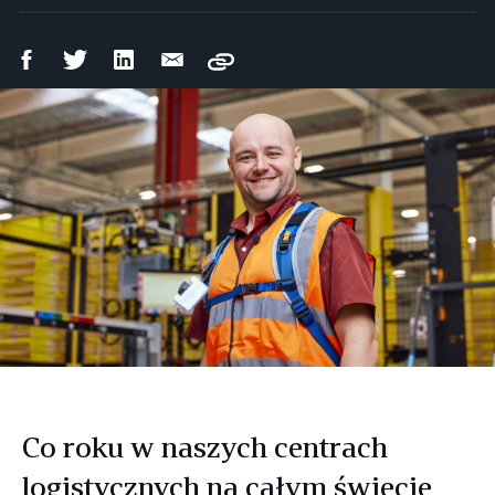
Udostępnij
Udostępnij
Udostępnij
Wyślij
Copy
na
na
na
mailem
Facebooku
Twitterze
LinkedIn
Co roku w naszych centrach
logistycznych na całym świecie