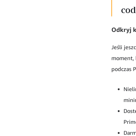
cod
Odkryj 
Jeśli jes
moment, b
podczas P
Niel
mini
Dost
Prim
Darm