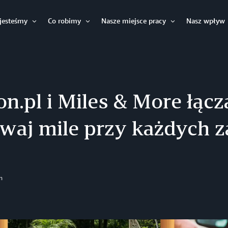
jesteśmy
Co robimy
Nasze miejsce pracy
Nasz wpływ
Otwórz
Otwórz
Otwórz
.pl i Miles & More łączą
waj mile przy każdych 
n