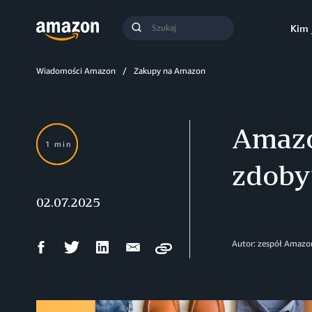
Szukaj
Kim 
Szukaj
Wiadomości Amazon
Zakupy na Amazon
Amazon
1 min
zdoby
02.07.2025
Udostępnij
Udostępnij
Udostępnij
Wyślij
Autor: zespół Amazo
Copy
na
na
na
mailem
Facebooku
Twitterze
LinkedIn