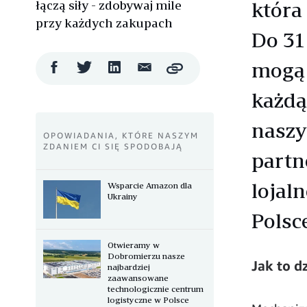
łączą siły - zdobywaj mile
która
przy każdych zakupach
Do 31
mogą 
Udostępnij
Udostępnij
Udostępnij
Wyślij
Copy
na
na
na
mailem
Facebooku
Twitterze
LinkedIn
każdą
naszy
OPOWIADANIA, KTÓRE NASZYM
ZDANIEM CI SIĘ SPODOBAJĄ
part
lojal
Wsparcie Amazon dla
Ukrainy
Polsc
Otwieramy w
Dobromierzu nasze
Jak to d
najbardziej
zaawansowane
technologicznie centrum
logistyczne w Polsce