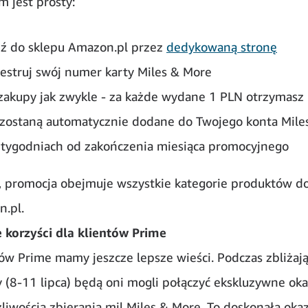
 jest prosty:
ź do sklepu Amazon.pl przez
dedykowaną stronę
jestruj swój numer karty Miles & More
zakupy jak zwykle - za każde wydane 1 PLN otrzymasz 
 zostaną automatycznie dodane do Twojego konta Mile
 tygodniach od zakończenia miesiąca promocyjnego
 promocja obejmuje wszystkie kategorie produktów d
.pl.
korzyści dla klientów Prime
tów Prime mamy jeszcze lepsze wieści. Podczas zbliżają
 (8-11 lipca) będą oni mogli połączyć ekskluzywne ok
liwością zbierania mil Miles & More. To doskonała okaz