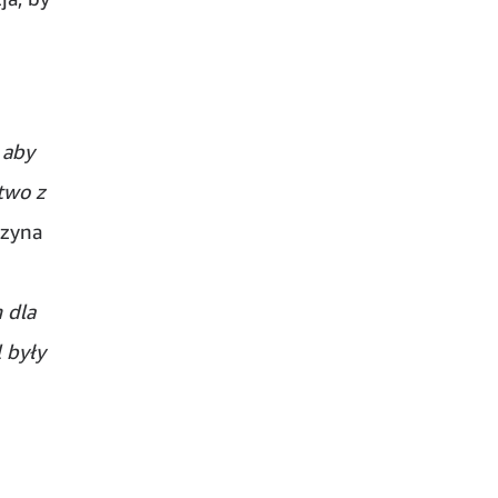
 aby
two z
rzyna
 dla
 były