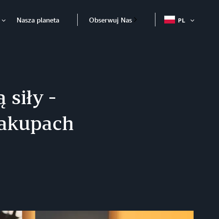
Nasza planeta
Obserwuj Nas
PL
OTWÓR
Otwórz
 siły -
zakupach