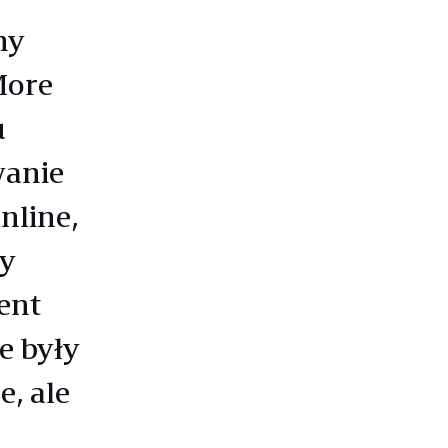
ny
More
u
wanie
nline,
py
ent
e były
e, ale