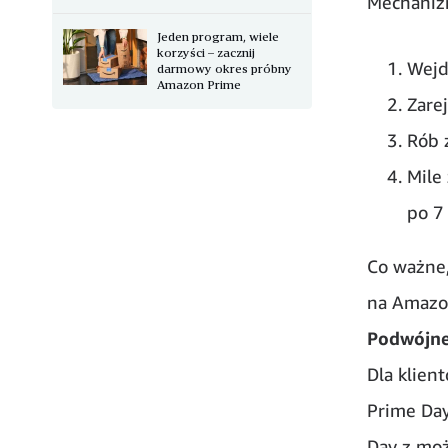
Mechanizm
Jeden program, wiele
korzyści – zacznij
Wejd
darmowy okres próbny
Amazon Prime
Zare
Rób 
Mile
po 7
Co ważne,
na Amazon
Podwójne 
Dla klien
Prime Day
Day z moż