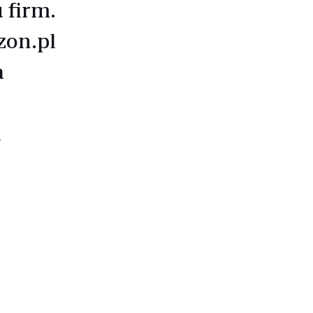
 firm.
zon.pl
a
u