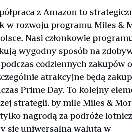
ółpraca z Amazon to strategicz
k w rozwoju programu Miles & 
olsce. Nasi członkowie program
kują wygodny sposób na zdoby
 podczas codziennych zakupów o
zczególnie atrakcyjne będą zaku
czas Prime Day. To kolejny elem
zej strategii, by mile Miles & Mor
 tylko nagrodą za podróże lotnicz
ły się uniwersalną walutą w