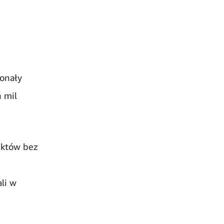
konały
 mil
uktów bez
li w