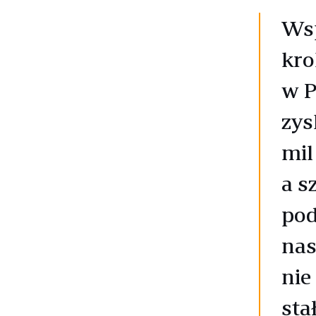
Wsp
kro
w P
zys
mil
a s
pod
nas
nie
sta