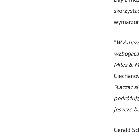
skorzystać
wymarzon
"
W Amazon
wzbogacać
Miles & M
Ciechanow
"Łącząc s
podróżują
jeszcze b
Gerald Sc