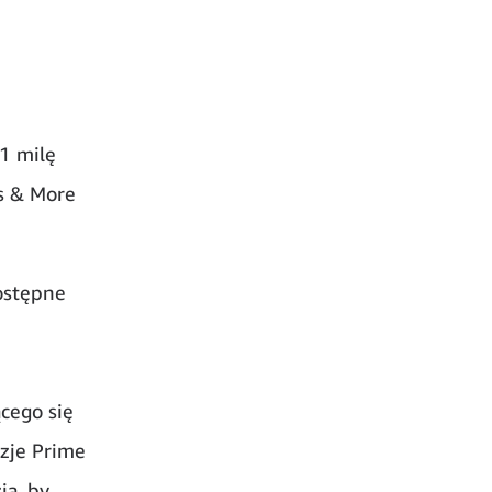
1 milę
s & More
ostępne
cego się
azje Prime
ja, by