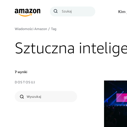
Szukaj
Kim 
Szukaj
Wiadomości Amazon
/
Tag
Sztuczna intelig
7
wyniki
DOSTOSUJ
Wyślij