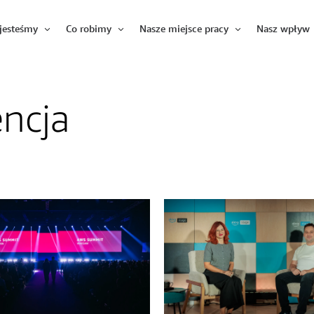
jesteśmy
Co robimy
Nasze miejsce pracy
Nasz wpływ
Otwórz
Otwórz
Otwórz
encja