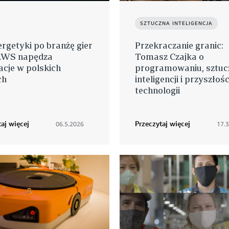
SZTUCZNA INTELIGENCJA
rgetyki po branżę gier
Przekraczanie granic:
 AWS napędza
Tomasz Czajka o
cje w polskich
programowaniu, sztuc
ch
inteligencji i przyszłośc
technologii
aj więcej
Przeczytaj więcej
06.5.2026
17.