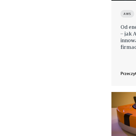
AWS
Od ene
– jak
innowa
firma
Przeczyt