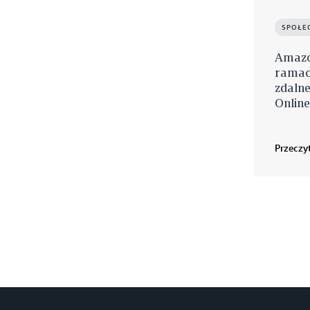
SPOŁE
Amazo
ramac
zdaln
Online
Przeczyt