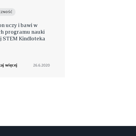
CZNOŚĆ
n uczy i bawi w
h programu nauki
ej STEM Kindloteka
aj więcej
26.6.2020