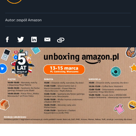
Autor: zespół Amazon
Udostępnij
Udostępnij
Udostępnij
Wyślij
Copy
na
na
na
mailem
Facebooku
Twitterze
LinkedIn