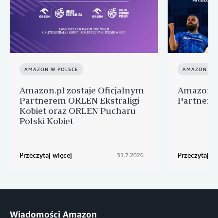
AMAZON W POLSCE
AMAZON W 
Amazon.pl zostaje Oficjalnym
Amazon.pl
Partnerem ORLEN Ekstraligi
Partnere
Kobiet oraz ORLEN Pucharu
Polski Kobiet
Przeczytaj więcej
Przeczytaj wi
31.7.2026
Wiadomości Amazon