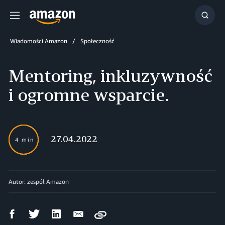
Menu
Szuka
Wiadomości Amazon
Społeczność
Mentoring, inkluzywność
i ogromne wsparcie.
27.04.2022
4 min
Autor: zespół Amazon
Udostępnij
Udostępnij
Udostępnij
Wyślij
Copy
na
na
na
mailem