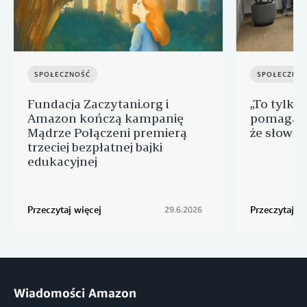
SPOŁECZNOŚĆ
SPOŁECZNO
Fundacja Zaczytani.org i
„To tylko 
Amazon kończą kampanię
pomaga d
Mądrze Połączeni premierą
że słowa 
trzeciej bezpłatnej bajki
edukacyjnej
Przeczytaj więcej
Przeczytaj wi
29.6.2026
Wiadomości Amazon