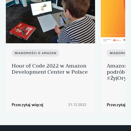
WIADOMOŚCI O AMAZON
WIADOMOŚC
Hour of Code 2022 w Amazon
Amazon p
Development Center w Polsce
podróbko
#ŻyjOrygi
Przeczytaj więcej
Przeczytaj wi
21.12.2022