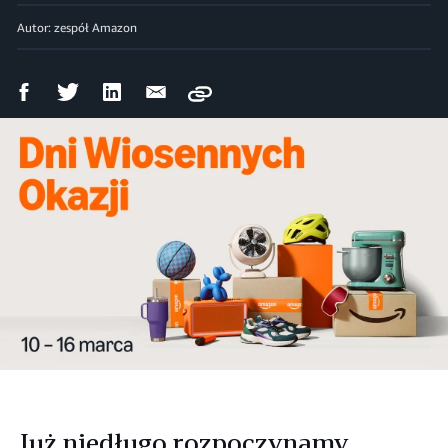
Autor: zespół Amazon
Udostępnij
Udostępnij
Udostępnij
Wyślij
Copy
na
na
na
mailem
Facebooku
Twitterze
LinkedIn
Już niedługo rozpoczynamy