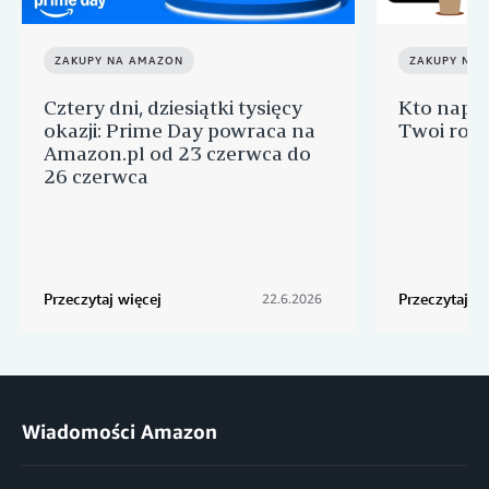
ZAKUPY NA AMAZON
ZAKUPY NA
Cztery dni, dziesiątki tysięcy
Kto napra
okazji: Prime Day powraca na
Twoi rodz
Amazon.pl od 23 czerwca do
26 czerwca
Przeczytaj więcej
Przeczytaj wi
22.6.2026
Wiadomości Amazon