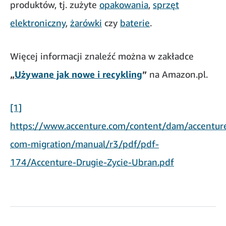
produktów, tj. zużyte
opakowania
,
sprzęt
elektroniczny
,
żarówki
czy
baterie
.
Więcej informacji znaleźć można w zakładce
„
Używane jak nowe i recykling
”
na Amazon.pl.
[1]
https://www.accenture.com/content/dam/accenture
com-migration/manual/r3/pdf/pdf-
174/Accenture-Drugie-Zycie-Ubran.pdf