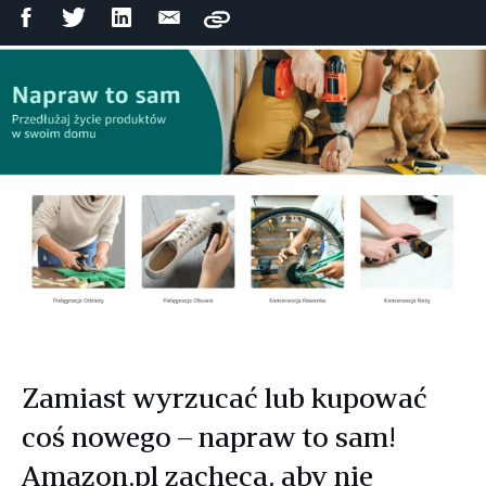
Udostępnij
Udostępnij
Udostępnij
Wyślij
Copy
na
na
na
mailem
Facebooku
Twitterze
LinkedIn
Zamiast wyrzucać lub kupować
coś nowego – napraw to sam!
Amazon.pl zachęca, aby nie