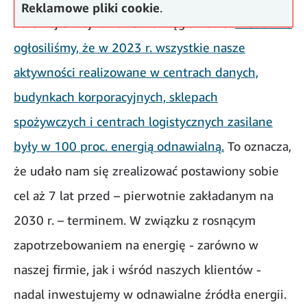
Reklamowe pliki cookie
.
zerowej emisji dwutlenku węgla netto.
Niedawno
ogłosiliśmy, że w 2023 r. wszystkie nasze
aktywności realizowane w centrach danych,
budynkach korporacyjnych, sklepach
spożywczych i centrach logistycznych zasilane
były w 100 proc. energią odnawialną.
To oznacza,
że udało nam się zrealizować postawiony sobie
cel aż 7 lat przed – pierwotnie zakładanym na
2030 r. – terminem. W związku z rosnącym
zapotrzebowaniem na energię - zarówno w
naszej firmie, jak i wśród naszych klientów -
nadal inwestujemy w odnawialne źródła energii.