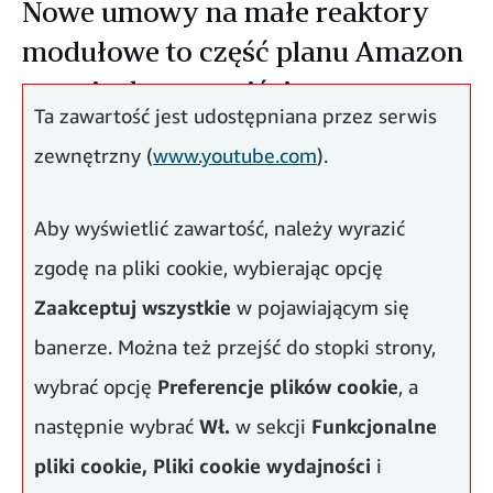
Nowe umowy na małe reaktory
modułowe to część planu Amazon
w związku z przejściem na
Ta zawartość jest udostępniana przez serwis
energię bezemisyjną.
zewnętrzny (
www.youtube.com
).
Aby wyświetlić zawartość, należy wyrazić
zgodę na pliki cookie, wybierając opcję
Zaakceptuj wszystkie
w pojawiającym się
banerze. Można też przejść do stopki strony,
wybrać opcję
Preferencje plików cookie
, a
następnie wybrać
Wł.
w sekcji
Funkcjonalne
pliki cookie,
Pliki cookie wydajności
i
Kontynuujemy naszą drogę do osiągnięcia