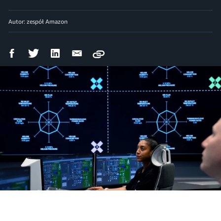
Autor: zespół Amazon
Udostępnij
Udostępnij
Udostępnij
Wyślij
Copy
na
na
na
mailem
Facebooku
Twitterze
LinkedIn