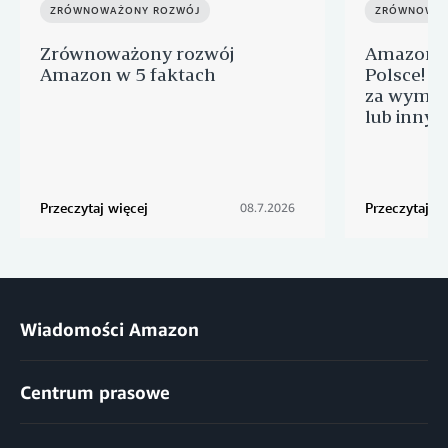
ZRÓWNOWAŻONY ROZWÓJ
ZRÓWNOWAŻ
Zrównoważony rozwój
Amazon Ł
Amazon w 5 faktach
Polsce! J
za wymian
lub innyc
Przeczytaj więcej
Przeczytaj wi
08.7.2026
Wiadomości Amazon
Centrum prasowe