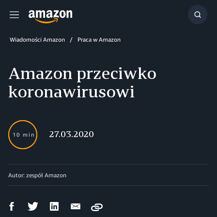
Menu
Szuka
Wiadomości Amazon
Praca w Amazon
Amazon przeciwko
koronawirusowi
27.03.2020
10 min
Autor: zespół Amazon
Udostępnij
Udostępnij
Udostępnij
Wyślij
Copy
na
na
na
mailem