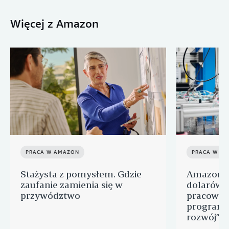
Więcej z Amazon
PRACA W AMAZON
PRACA W A
Stażysta z pomysłem. Gdzie
Amazon p
zaufanie zamienia się w
dolarów n
przywództwo
pracowni
programu
rozwój” d