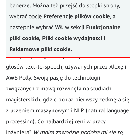
banerze. Można też przejść do stopki strony,
wybrać opcję
Preferencje plików cookie
, a
następnie wybrać
Wł.
w sekcji
Funkcjonalne
pliki cookie,
Pliki cookie wydajności
i
Marta, Software Development Engineer pracuje
Reklamowe pliki cookie
.
w zespole, który tworzy narzędzia do budowania
głosów text-to-speech, używanych przez Alexę i
AWS Polly. Swoją pasję do technologii
związanych z mową rozwinęła na studiach
magisterskich, gdzie po raz pierwszy zetknęła się
z uczeniem maszynowym i NLP (natural language
processing). Co najbardziej ceni w pracy
inżyniera?
W moim zawodzie podoba mi się to,