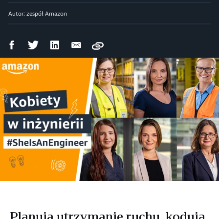
Autor: zespół Amazon
Udostępnij
Udostępnij
Udostępnij
Wyślij
Copy
na
na
na
mailem
Facebooku
Twitterze
LinkedIn
Planują utrzymanie ruchu, kodują,