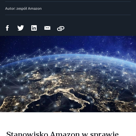
Autor: zespół Amazon
Udostępnij
Udostępnij
Udostępnij
Wyślij
Copy
na
na
na
mailem
Facebooku
Twitterze
LinkedIn
Stanowisko Amazon w sprawie