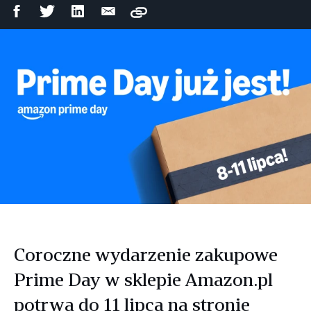
Udostępnij
Udostępnij
Udostępnij
Wyślij
Copy
na
na
na
mailem
Facebooku
Twitterze
LinkedIn
Coroczne wydarzenie zakupowe
Prime Day w sklepie Amazon.pl
potrwa do 11 lipca na stronie