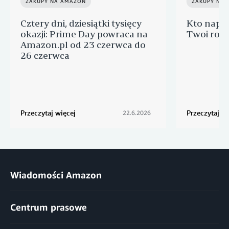
ZAKUPY NA AMAZON
ZAKUPY NA
Cztery dni, dziesiątki tysięcy
Kto napra
okazji: Prime Day powraca na
Twoi rodz
Amazon.pl od 23 czerwca do
26 czerwca
Przeczytaj więcej
Przeczytaj wi
22.6.2026
Wiadomości Amazon
Centrum prasowe