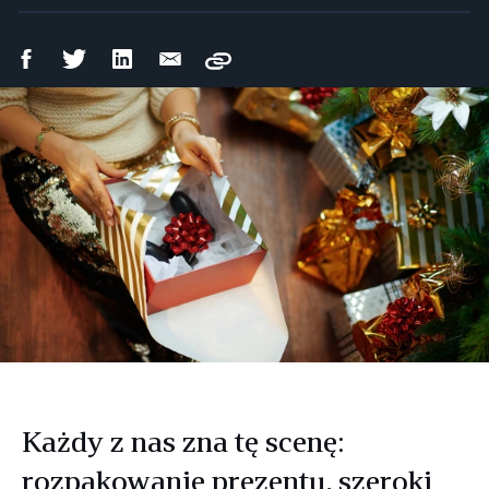
Udostępnij
Udostępnij
Udostępnij
Wyślij
Copy
na
na
na
mailem
Facebooku
Twitterze
LinkedIn
Każdy z nas zna tę scenę:
rozpakowanie prezentu, szeroki