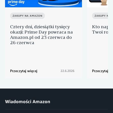
ZAKUPY NA AMAZON
ZAKUPY NA
Cztery dni, dziesiątki tysięcy
Kto napra
okazji: Prime Day powraca na
Twoi rodz
Amazon.pl od 23 czerwca do
26 czerwca
Przeczytaj więcej
Przeczytaj wi
22.6.2026
Wiadomości Amazon