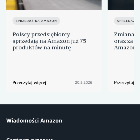
SPRZEDAŻ NA AMAZON
SPRZEDAŻ 
Polscy przedsiębiorcy
Zmiana o
sprzedają na Amazon już 75
oraz za u
produktów na minutę
Amazon w 
Przeczytaj więcej
Przeczytaj wi
20.5.2026
Wiadomości Amazon
Centrum prasowe