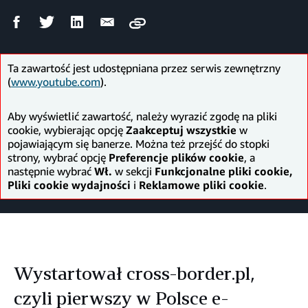
Udostępnij
Udostępnij
Udostępnij
Wyślij
Copy
na
na
na
mailem
Facebooku
Twitterze
LinkedIn
Ta zawartość jest udostępniana przez serwis zewnętrzny
(
www.youtube.com
).
Aby wyświetlić zawartość, należy wyrazić zgodę na pliki
cookie, wybierając opcję
Zaakceptuj wszystkie
w
pojawiającym się banerze. Można też przejść do stopki
strony, wybrać opcję
Preferencje plików cookie
, a
następnie wybrać
Wł.
w sekcji
Funkcjonalne pliki cookie,
Pliki cookie wydajności
i
Reklamowe pliki cookie
.
Wystartował cross-border.pl,
czyli pierwszy w Polsce e-