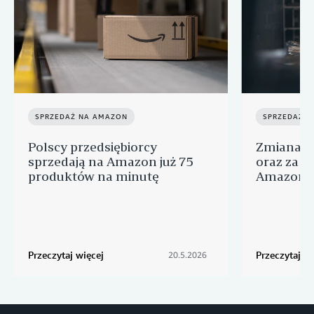
SPRZEDAŻ NA AMAZON
SPRZEDAŻ 
Polscy przedsiębiorcy
Zmiana o
sprzedają na Amazon już 75
oraz za u
produktów na minutę
Amazon w 
Przeczytaj więcej
Przeczytaj wi
20.5.2026