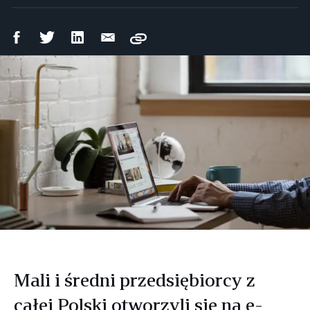
Udostępnij
Udostępnij
Udostępnij
Wyślij
Copy
na
na
na
mailem
Facebooku
Twitterze
LinkedIn
Mali i średni przedsiębiorcy z
całej Polski otworzyli się na e-