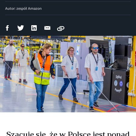
Autor: zespół Amazon
Udostępnij
Udostępnij
Udostępnij
Wyślij
Copy
na
na
na
mailem
Facebooku
Twitterze
LinkedIn
Szacuje się, że w Polsce jest ponad