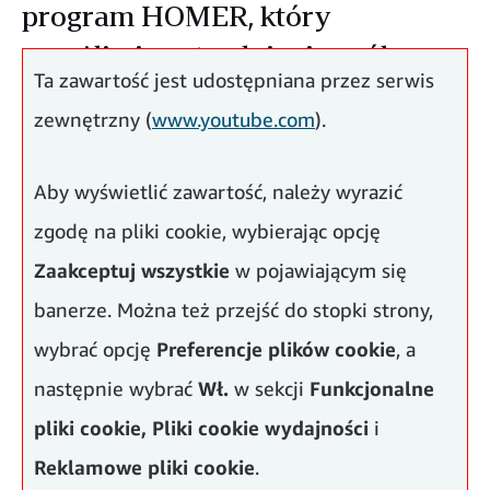
program HOMER, który
umożliwia zatrudnienie osób z
Ta zawartość jest udostępniana przez serwis
niepełnosprawnością wzrokową.
zewnętrzny (
www.youtube.com
).
Aby wyświetlić zawartość, należy wyrazić
zgodę na pliki cookie, wybierając opcję
Zaakceptuj wszystkie
w pojawiającym się
banerze. Można też przejść do stopki strony,
wybrać opcję
Preferencje plików cookie
, a
następnie wybrać
Wł.
w sekcji
Funkcjonalne
pliki cookie,
Pliki cookie wydajności
i
Program HOMER, który z początkiem bieżącego
Reklamowe pliki cookie
.