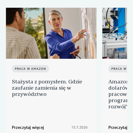
PRACA W AMAZON
PRACA W A
Stażysta z pomysłem. Gdzie
Amazon p
zaufanie zamienia się w
dolarów n
przywództwo
pracowni
programu
rozwój” d
Przeczytaj więcej
Przeczytaj wi
13.7.2026