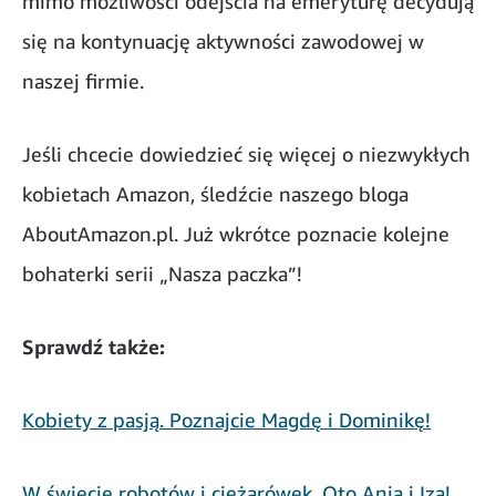
mimo możliwości odejścia na emeryturę decydują
się na kontynuację aktywności zawodowej w
naszej firmie.
Jeśli chcecie dowiedzieć się więcej o niezwykłych
kobietach Amazon, śledźcie naszego bloga
AboutAmazon.pl. Już wkrótce poznacie kolejne
bohaterki serii „Nasza paczka”!
Sprawdź także:
Kobiety z pasją. Poznajcie Magdę i Dominikę!
W świecie robotów i ciężarówek. Oto Ania i Iza!