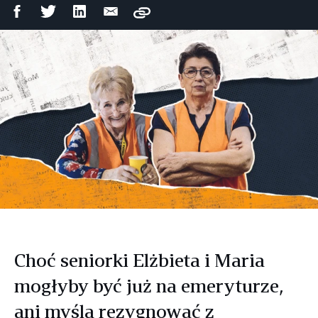
Udostępnij
Udostępnij
Udostępnij
Wyślij
Copy
na
na
na
mailem
Facebooku
Twitterze
LinkedIn
Choć seniorki Elżbieta i Maria
mogłyby być już na emeryturze,
ani myślą rezygnować z