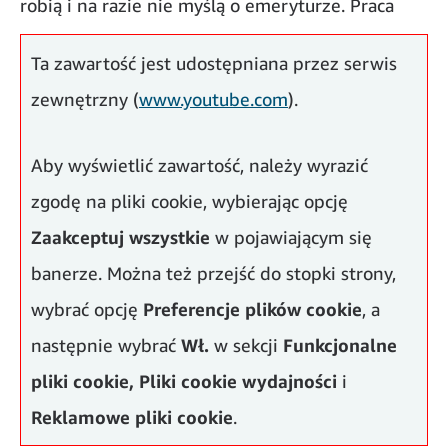
robią i na razie nie myślą o emeryturze. Praca
sprawia, że są aktywne i spędzają czas z ludźmi, a
Ta zawartość jest udostępniana przez serwis
to jest dla nich bardzo ważne.
zewnętrzny (
www.youtube.com
).
Aby wyświetlić zawartość, należy wyrazić
zgodę na pliki cookie, wybierając opcję
Zaakceptuj wszystkie
w pojawiającym się
banerze. Można też przejść do stopki strony,
wybrać opcję
Preferencje plików cookie
, a
następnie wybrać
Wł.
w sekcji
Funkcjonalne
pliki cookie,
Pliki cookie wydajności
i
Wulkan pozytywnej energii
Reklamowe pliki cookie
.