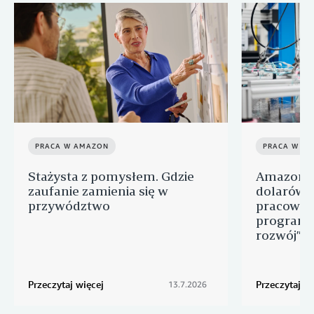
PRACA W AMAZON
PRACA W A
Stażysta z pomysłem. Gdzie
Amazon p
zaufanie zamienia się w
dolarów n
przywództwo
pracowni
programu
rozwój” d
Przeczytaj więcej
Przeczytaj wi
13.7.2026