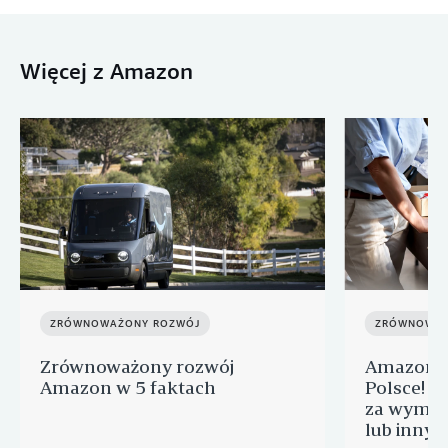
Więcej z Amazon
ZRÓWNOWAŻONY ROZWÓJ
ZRÓWNOWAŻ
Zrównoważony rozwój
Amazon Ł
Amazon w 5 faktach
Polsce! J
za wymian
lub innyc