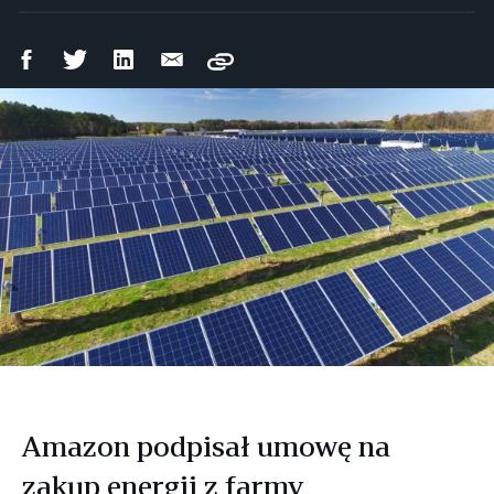
Udostępnij
Udostępnij
Udostępnij
Wyślij
Copy
na
na
na
mailem
Facebooku
Twitterze
LinkedIn
Amazon podpisał umowę na
zakup energii z farmy