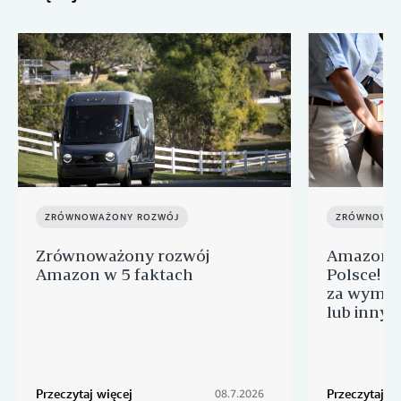
ZRÓWNOWAŻONY ROZWÓJ
ZRÓWNOWAŻ
Zrównoważony rozwój
Amazon Ł
Amazon w 5 faktach
Polsce! J
za wymian
lub innyc
Przeczytaj więcej
Przeczytaj wi
08.7.2026