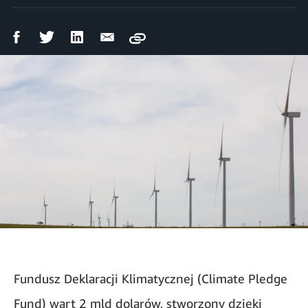
Udostępnij
Udostępnij
Udostępnij
Wyślij
Copy
na
na
na
mailem
Facebooku
Twitterze
LinkedIn
Fundusz Deklaracji Klimatycznej (Climate Pledge
Fund) wart 2 mld dolarów, stworzony dzięki