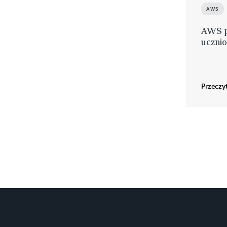
AWS
AWS p
uczni
Przeczyt