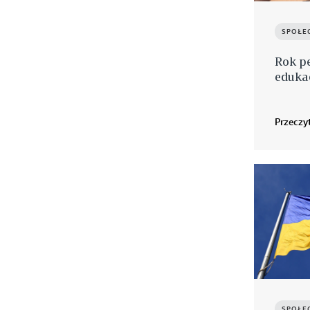
SPOŁE
Rok pe
eduka
Przeczyt
SPOŁE