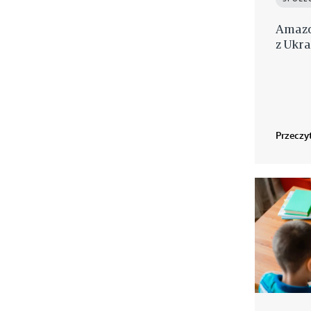
Amazo
z Ukra
Przeczyt