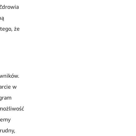
 Zdrowia
ną
tego, że
wników.
arcie w
ogram
możliwość
ajemy
rudny,