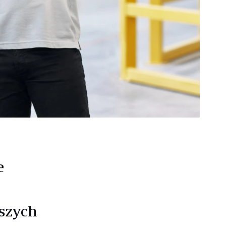
e
aszych