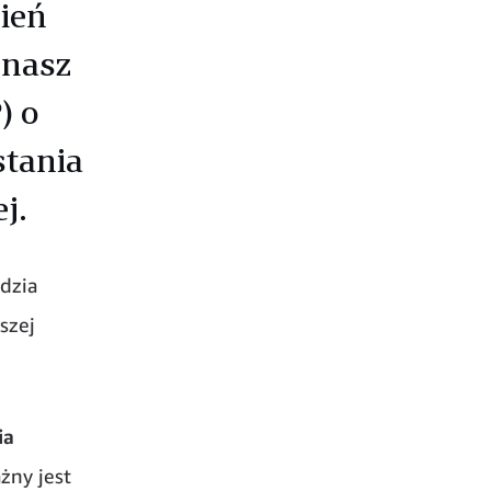
ień
 nasz
) o
stania
j.
dzia
szej
ia
żny jest