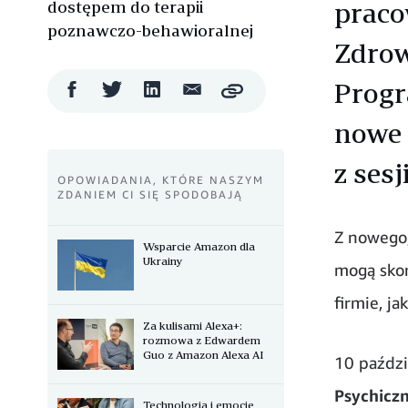
dostępem do terapii
praco
poznawczo-behawioralnej
Zdrow
Progr
Udostępnij
Udostępnij
Udostępnij
Wyślij
Copy
na
na
na
mailem
Facebooku
Twitterze
LinkedIn
nowe 
z ses
OPOWIADANIA, KTÓRE NASZYM
ZDANIEM CI SIĘ SPODOBAJĄ
Z nowego,
Wsparcie Amazon dla
Ukrainy
mogą skor
firmie, ja
Za kulisami Alexa+:
rozmowa z Edwardem
Guo z Amazon Alexa AI
10 paździ
Psychicz
Technologia i emocje