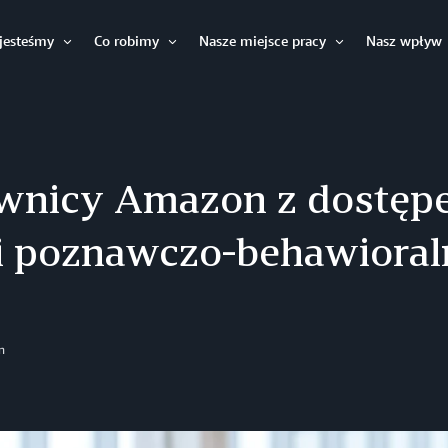
jesteśmy
Co robimy
Nasze miejsce pracy
Nasz wpływ
Otwórz
Otwórz
Otwórz
wnicy Amazon z dostęp
ii poznawczo-behawioral
n