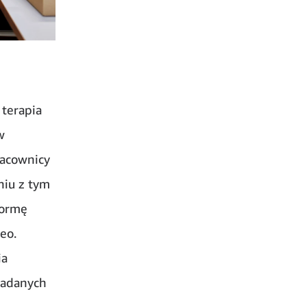
terapia
w
racownicy
niu z tym
formę
eo.
ia
zadanych