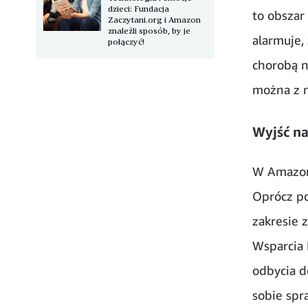
dzieci: Fundacja
to obszar
Zaczytani.org i Amazon
znaleźli sposób, by je
alarmuje,
połączyć!
chorobą n
można z n
Wyjść n
W Amazon
Oprócz po
zakresie 
Wsparcia 
odbycia d
sobie spr