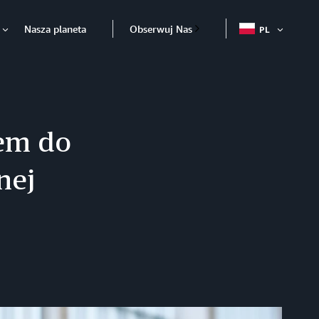
Nasza planeta
Obserwuj Nas
PL
OTWÓR
Otwórz
em do
nej