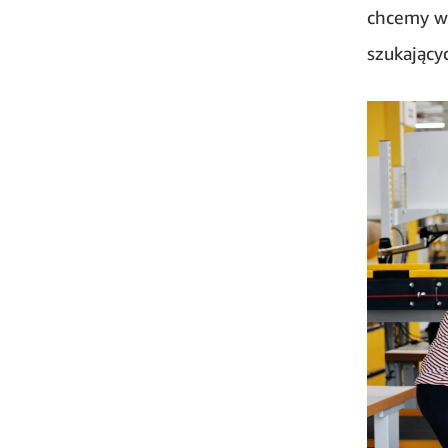
chcemy wi
szukający