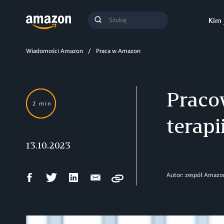
Szukaj
Kim 
Szukaj
Wiadomości Amazon
Praca w Amazon
Praco
2 min
terap
13.10.2023
Udostępnij
Udostępnij
Udostępnij
Wyślij
Autor: zespół Amazo
Copy
na
na
na
mailem
Facebooku
Twitterze
LinkedIn