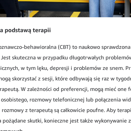
 podstawą terapii
oznawczo-behawioralna (CBT) to naukowo sprawdzona 
 Jest skuteczna w przypadku długotrwałych problemó
icznych, w tym lęku, depresji i problemów ze snem. P
gą skorzystać z sesji, które odbywają się raz w tygod
apeutą. W zależności od preferencji, mogą mieć one 
 osobistego, rozmowy telefonicznej lub połączenia wid
 rozmowy z terapeutą są całkowicie poufne. Aby terap
a pożądane skutki, konieczne jest także wykonywanie 