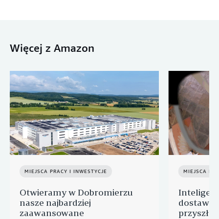
Więcej z Amazon
MIEJSCA PRACY I INWESTYCJE
MIEJSCA PRA
Otwieramy w Dobromierzu
Inteligen
nasze najbardziej
dostawcz
zaawansowane
przyszłoś