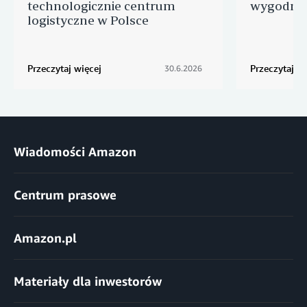
technologicznie centrum
wygodnyc
logistyczne w Polsce
Przeczytaj więcej
Przeczytaj wi
30.6.2026
Wiadomości Amazon
Centrum prasowe
Amazon.pl
Materiały dla inwestorów