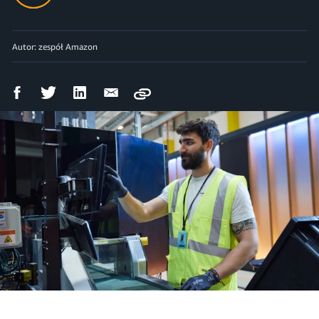
Autor: zespół Amazon
Udostępnij
Udostępnij
Udostępnij
Wyślij
Copy
na
na
na
mailem
Facebooku
Twitterze
LinkedIn