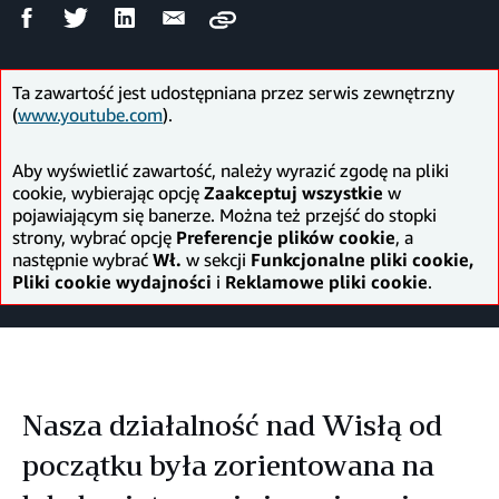
Udostępnij
Udostępnij
Udostępnij
Wyślij
Copy
na
na
na
mailem
Facebooku
Twitterze
LinkedIn
Ta zawartość jest udostępniana przez serwis zewnętrzny
(
www.youtube.com
).
Aby wyświetlić zawartość, należy wyrazić zgodę na pliki
cookie, wybierając opcję
Zaakceptuj wszystkie
w
pojawiającym się banerze. Można też przejść do stopki
strony, wybrać opcję
Preferencje plików cookie
, a
następnie wybrać
Wł.
w sekcji
Funkcjonalne pliki cookie,
Pliki cookie wydajności
i
Reklamowe pliki cookie
.
Nasza działalność nad Wisłą od
początku była zorientowana na