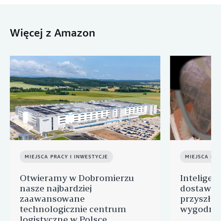
Więcej z Amazon
MIEJSCA PRACY I INWESTYCJE
MIEJSCA PRA
Otwieramy w Dobromierzu
Inteligen
nasze najbardziej
dostawcz
zaawansowane
przyszłoś
technologicznie centrum
wygodnyc
logistyczne w Polsce