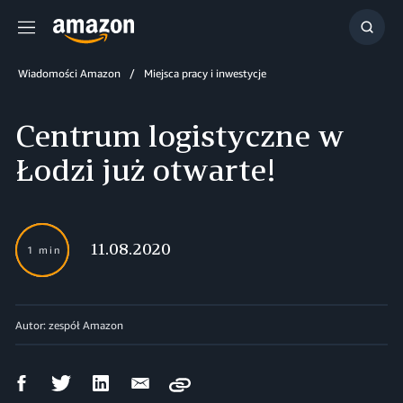
Menu
Szuka
Wiadomości Amazon
Miejsca pracy i inwestycje
Centrum logistyczne w
Łodzi już otwarte!
11.08.2020
1 min
Autor: zespół Amazon
Udostępnij
Udostępnij
Udostępnij
Wyślij
Copy
na
na
na
mailem